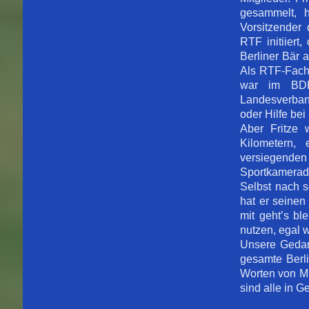
gesammelt, 
Vorsitzender 
RTF initiier
Berliner Bär 
Als RTF-Fachw
war im BDR-
Landesverban
oder Hilfe be
Aber Fritze 
Kilometern, 
versiegend
Sportkamerade
Selbst nach s
hat er seinen
mit geht’s b
nutzen, egal 
Unsere Gedan
gesamte Berl
Worten von Mic
sind alle in 