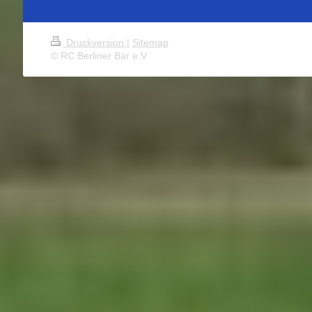
Druckversion
|
Sitemap
© RC Berliner Bär e.V