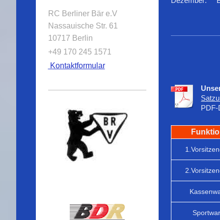
Dezember: Be
RC Berliner Bär e.V
Nassauische Str. 61
10717 Berlin
+49
170 245 1571
Kontaktformular
Unse
Satzu
PDF-D
Funkti
1.Vorsitze
2.Vorsitze
Kassenwa
Sportwar