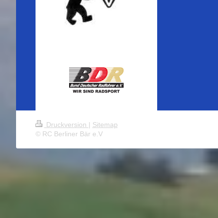
Druckversion
|
Sitemap
© RC Berliner Bär e.V