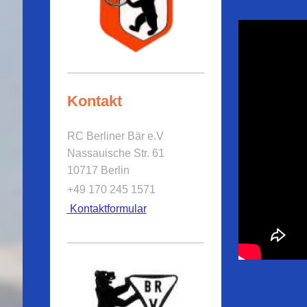
Kontakt
RC Berliner Bär e.V
Nassauische Str. 61
10717 Berlin
+49
170 245 1571
Kontaktformular